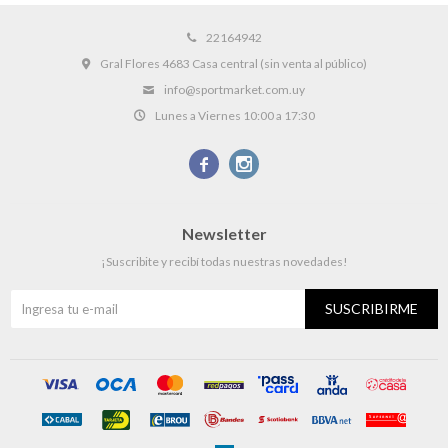
22164942
Gral Flores 4683 Casa central (sin venta al público)
info@sportmarket.com.uy
Lunes a Viernes 10:00 a 17:30


Newsletter
¡Suscribite y recibí todas nuestras novedades!
SUSCRIBIRME