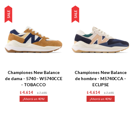
Championes New Balance
Championes New Balance
de dama - 5740 - W5740CCE
de hombre - M5740CCA -
- TOBACCO
ECLIPSE
4.614
4.614
$
7.690
$
7.690
$
$
40
40