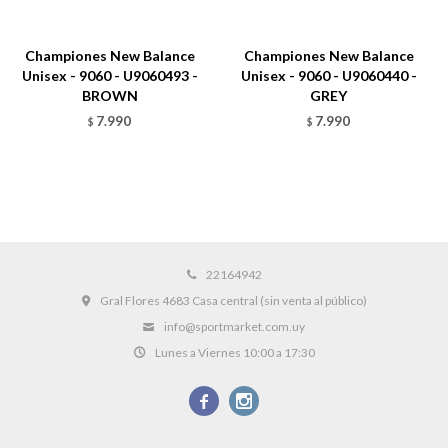
Championes New Balance
Championes New Balance
Unisex - 9060 - U9060493 -
Unisex - 9060 - U9060440 -
BROWN
GREY
7.990
7.990
$
$
22164942
Gral Flores 4683 Casa central (sin venta al público)
info@sportmarket.com.uy
Lunes a Viernes 10:00 a 17:30

