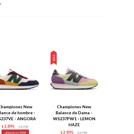
x
Championes New
Championes New
lance de hombre -
Balance de Dama -
237VE - ANGORA
WS237PW1 - LEMON
HAZE
2.895
$
5.790
$
2.895
50
$
5.790
$