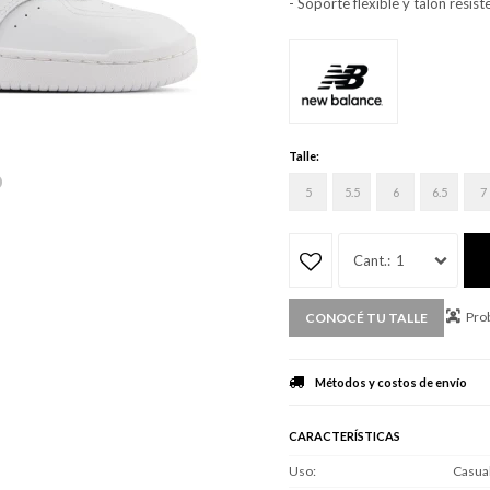
- Soporte flexible y talón resis
Talle:
5
5.5
6
6.5
7
1
Prob
CONOCÉ TU TALLE
Métodos y costos de envío
CARACTERÍSTICAS
Uso
Casua