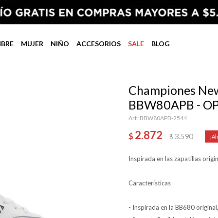
BRE
MUJER
NIÑO
ACCESORIOS
SALE
BLOG
Championes New 
BBW80APB - O
BBW80APB-2544
2.872
$
3.590
$
Inspirada en las zapatillas origina
Características
- Inspirada en la BB680 origina