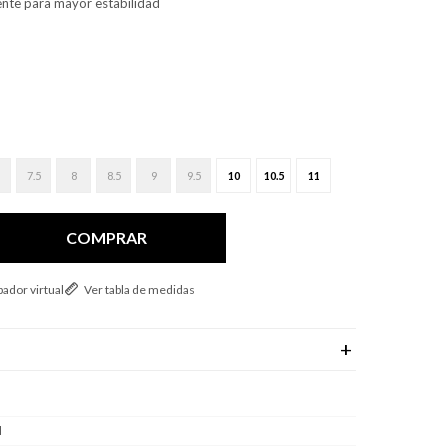
tente para mayor estabilidad
7.5
8
8.5
9
9.5
10
10.5
11
COMPRAR
ador virtual
Ver tabla de medidas
l