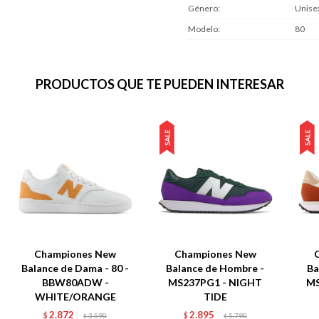
Género
Unise
Modelo
80
PRODUCTOS QUE TE PUEDEN INTERESAR
Championes New
Championes New
Balance de Dama - 80 -
Balance de Hombre -
Ba
BBW80ADW -
MS237PG1 - NIGHT
MS
WHITE/ORANGE
TIDE
2.872
2.895
$
3.590
$
5.790
$
$