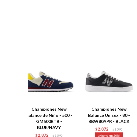
Championes New
Championes New
Balance de Niño - 500 -
Balance Unisex - 80 -
GM500RTB -
BBW80APR - BLACK
BLUE/NAVY
2.872
$
3.590
$
2.872
$
3.590
20
$