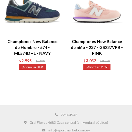
Championes New Balance
Championes New Balance
de Hombre - 574 -
de niño - 237 - GS237VPB -
ML574DHL - NAVY
PINK
2.995
3.032
$
5.990
$
3.790
$
$
50
20
22164942
Gral Flores 4683 Casa central (sin venta al público)
info@sportmarket.com.uy