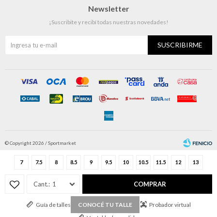
Newsletter
¡Suscribite y recibí todas nuestras novedades!
SUSCRIBIRME
© Copyright 2026 / Sportmarket
7
7.5
8
8.5
9
9.5
10
10.5
11.5
12
13
1
COMPRAR
Guía de talles
Probador virtual
CONOCÉ TU TALLE
Fenicio