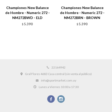
Championes New Balance
Championes New Balance
de Hombre - Numeric 272 -
de Hombre - Numeric 272 -
NM272BWD - ELD
NM272BRN - BROWN
5.390
5.390
$
$
22164942
Gral Flores 4683 Casa central (sin venta al público)
info@sportmarket.com.uy
Lunes a Viernes 10:00 a 17:30

