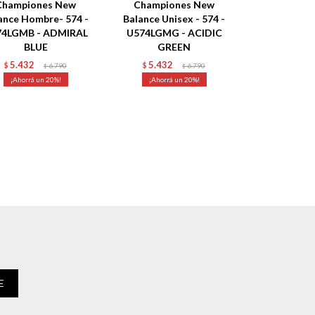
Championes New
Championes New
ance Hombre- 574 -
Balance Unisex - 574 -
74LGMB - ADMIRAL
U574LGMG - ACIDIC
BLUE
GREEN
5.432
5.432
$
6.790
$
6.790
$
$
20
20
E