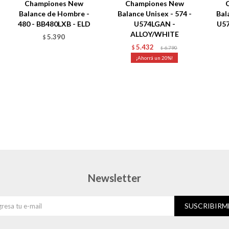
Championes New
Championes New
Balance de Hombre -
Balance Unisex - 574 -
Bal
480 - BB480LXB - ELD
U574LGAN -
U5
ALLOY/WHITE
5.390
$
5.432
$
6.790
$
20
Newsletter
SUSCRIBIRM