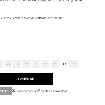
e los impactos mediante una combinación de amortiguación
uelta el estilo clásico del calzado de running
6.5
7
7.5
8
8.5
9
9.5
10
COMPRAR
Probador virtual
Ver tabla de medidas
TALLE