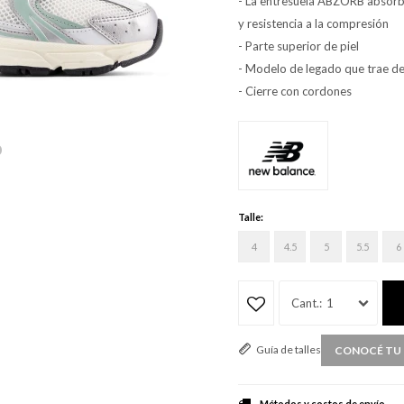
- La entresuela ABZORB absorb
y resistencia a la compresión
- Parte superior de piel
- Modelo de legado que trae de v
- Cierre con cordones
Talle:
4
4.5
5
5.5
6
1
Guía de talles
CONOCÉ TU 
Métodos y costos de envío