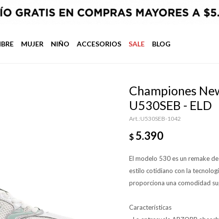
BRE
MUJER
NIÑO
ACCESORIOS
SALE
BLOG
Championes New 
U530SEB - ELD
U530SEB-1042
5.390
$
El modelo 530 es un remake de 
estilo cotidiano con la tecnol
proporciona una comodidad supe
Características