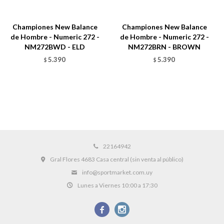
Championes New Balance
Championes New Balance
de Hombre - Numeric 272 -
de Hombre - Numeric 272 -
NM272BWD - ELD
NM272BRN - BROWN
5.390
5.390
$
$
22164942
Gral Flores 4683 Casa central (sin venta al público)
info@sportmarket.com.uy
Lunes a Viernes 10:00 a 17:30

