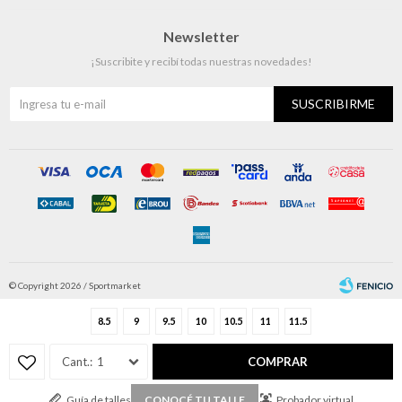
Newsletter
¡Suscribite y recibí todas nuestras novedades!
SUSCRIBIRME
© Copyright 2026 / Sportmarket
8.5
9
9.5
10
10.5
11
11.5
1
COMPRAR
Guía de talles
Probador virtual
CONOCÉ TU TALLE