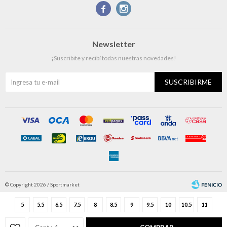


Newsletter
¡Suscribite y recibí todas nuestras novedades!
SUSCRIBIRME
© Copyright 2026 / Sportmarket
5
5.5
6.5
7.5
8
8.5
9
9.5
10
10.5
11