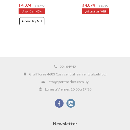
4.074
4.074
$
6.790
$
6.790
$
$
40
40
Grey Day NB
22164942
Gral Flores 4683 Casa central (sin venta al público)
info@sportmarket.com.uy
Lunes a Viernes 10:00 a 17:30


Newsletter