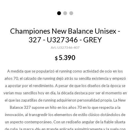
Championes New Balance Unisex -
327 - U327346 - GREY
U327346-407
5.390
$
A medida que se popularizó el running como actividad de ocio en los
años 70, el calzado de running dejó atrás su sencilla existencia y empezó
a apostar por el rendimiento. A pesar de que los diseños de la época se
verían muy sencillos hoy en día, la década destaca por ser el momento en
el que las zapatillas de running adquirieron personalidad propia. La New
Balance 327 supone un hito en los años 70 en lo que respecta a la
innovación, al transgredir los elementos de estilo clásico dotándolos de
un aspecto contemporáneo. Con un rediseño angular de la fiable silueta
de cuña, la marca «N» en grande aplicada asimétricamente y la suela con