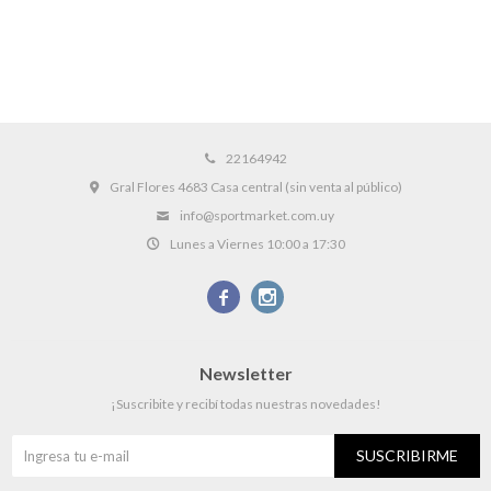
22164942
Gral Flores 4683 Casa central (sin venta al público)
info@sportmarket.com.uy
Lunes a Viernes 10:00 a 17:30


Newsletter
¡Suscribite y recibí todas nuestras novedades!
SUSCRIBIRME