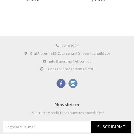
22164942
Gral Flores 4683 Casa central (sin venta al público)
info@sportmarket.com.uy
Lunes a Viernes 10:00 a 17:30


Newsletter
¡Suscribite y recibí todas nuestras novedades!
SUSCRIBIRME