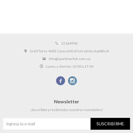
22164942
Gral Flores 4683 Casa central (sin venta al público)
info@sportmarket.com.uy
Lunes a Viernes 10:00 a 17:30


Newsletter
¡Suscribite y recibí todas nuestras novedades!
SUSCRIBIRME