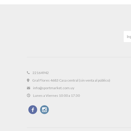
22164942
Gral Flores 4683 Casa central (sin venta al público)
info@sportmarket.com.uy
Lunes a Viernes 10:00 a 17:30

