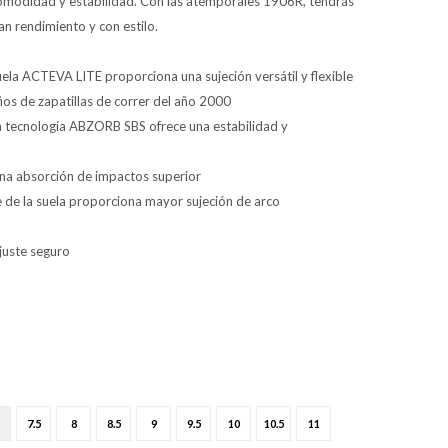
omodidad y estabilidad. Con las atemporales 1906R, tendrás
an rendimiento y con estilo.
uela ACTEVA LITE proporciona una sujeción versátil y flexible
ños de zapatillas de correr del año 2000
on tecnología ABZORB SBS ofrece una estabilidad y
una absorción de impactos superior
le de la suela proporciona mayor sujeción de arco
juste seguro
7.5
8
8.5
9
9.5
10
10.5
11