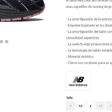
el talón ABZORB SBS ofrecen c
unas zapatillas de running de gr
- La amortiguación de la entres
- Empeine inspirado en los dise
- La amortiguación del talón c
comodidad superiores
- La suela N-ergy proporciona 
- La tecnología de tejido estab
- Material sintético
- Cierre con cordones para un a
Talle:
5
5.5
6
6.5
7