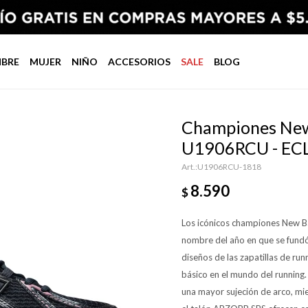
BRE
MUJER
NIÑO
ACCESORIOS
SALE
BLOG
Championes New 
U1906RCU - EC
U1906RCU-1818
8.590
$
Los icónicos championes New Ba
nombre del año en que se fundó
diseños de las zapatillas de ru
básico en el mundo del running.
una mayor sujeción de arco, mi