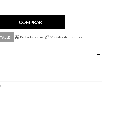
COMPRAR
Probador virtual
Ver tabla de medidas
TALLE
l
x