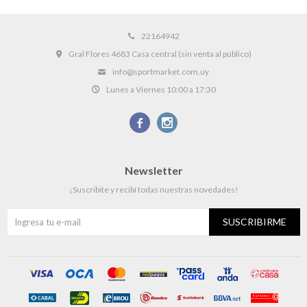
22164942
Gral Flores 4683 Casa central (sin venta al público)
info@sportmarket.com.uy
Lunes a Viernes 10:00 a 17:30


Newsletter
¡Suscribite y recibí todas nuestras novedades!
SUSCRIBIRME