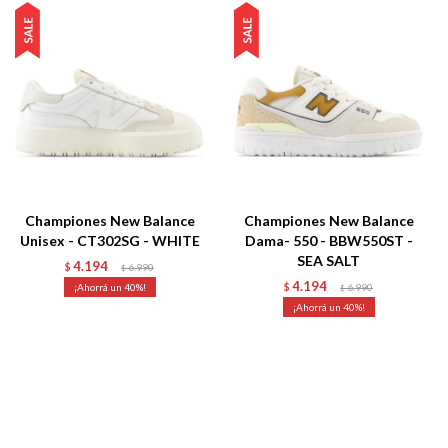
Championes New Balance
Championes New Balance
Unisex - CT302SG - WHITE
Dama- 550 - BBW550ST -
SEA SALT
4.194
$
6.990
$
4.194
40
$
6.990
$
40