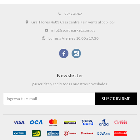
22164942
Gral Flores 4683 Casa central (sin venta al público)
info@sportmarket.com.uy
Lunes a Viernes 10:00 a 17:30


Newsletter
¡Suscribite y recibí todas nuestras novedades!
SUSCRIBIRME