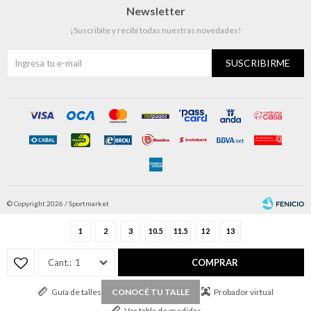
Newsletter
¡Suscribite y recibí todas nuestras novedades!
SUSCRIBIRME
© Copyright 2026 / Sportmarket
1
2
3
10.5
11.5
12
13
1
COMPRAR
Guía de talles
Probador virtual
CONOCÉ TU TALLE
Fenicio
Ver tabla de medidas