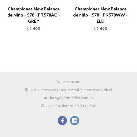
Championes New Balance
Championes New Balance
de Niño - 578 - PT578AC -
de niño - 578 - PK578WW -
GREY
ELD
2.490
2.490
$
$
22164942
Gral Flores 4683 Casa central (sin venta al público)
info@sportmarket.com.uy
Lunes a Viernes 10:00 a 17:30

