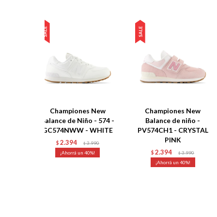
Championes New
Championes New
Balance de Niño - 574 -
Balance de niño -
GC574NWW - WHITE
PV574CH1 - CRYSTAL
PINK
2.394
$
3.990
$
2.394
40
$
3.990
$
40