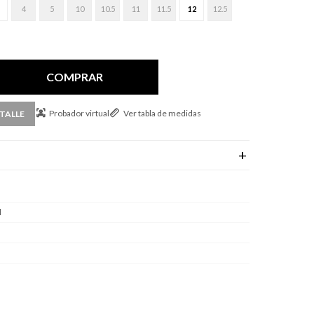
4
5
10
10.5
11
11.5
12
12.5
COMPRAR
Probador virtual
Ver tabla de medidas
TALLE
l