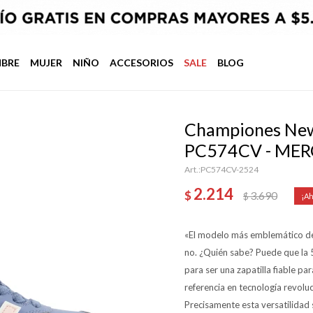
BRE
MUJER
NIÑO
ACCESORIOS
SALE
BLOG
Championes New 
PC574CV - ME
PC574CV-2524
2.214
$
3.690
$
«El modelo más emblemático de 
no. ¿Quién sabe? Puede que la 
para ser una zapatilla fiable pa
referencia en tecnología revolu
Precisamente esta versatilidad s