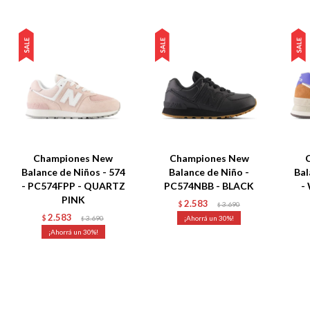
Championes New
Championes New
Balance de Niños - 574
Balance de Niño -
Bal
- PC574FPP - QUARTZ
PC574NBB - BLACK
-
PINK
2.583
$
3.690
$
2.583
$
3.690
30
$
30