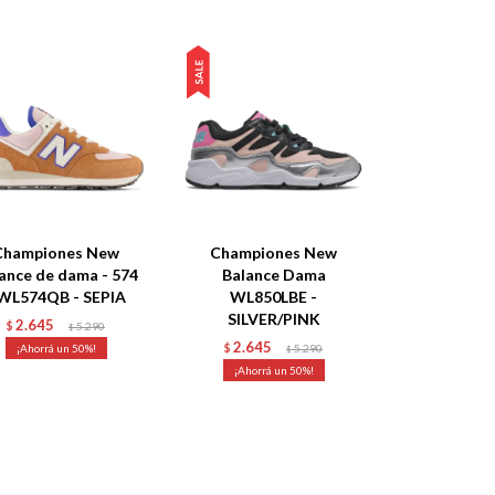
Championes New
Championes New
ance de dama - 574
Balance Dama
 WL574QB - SEPIA
WL850LBE -
SILVER/PINK
2.645
$
5.290
$
2.645
50
$
5.290
$
50