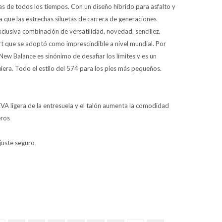
las de todos los tiempos. Con un diseño híbrido para asfalto y
a que las estrechas siluetas de carrera de generaciones
xclusiva combinación de versatilidad, novedad, sencillez,
ort que se adoptó como imprescindible a nivel mundial. Por
 New Balance es sinónimo de desafiar los límites y es un
era. Todo el estilo del 574 para los pies más pequeños.
VA ligera de la entresuela y el talón aumenta la comodidad
eros
juste seguro