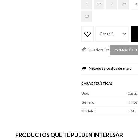
1
1.5
2
2.5
3
13
1
Guía de talles
CONOCÉ TU 
Métodos y costos de envío
CARACTERÍSTICAS
Uso
Casua
Género
Niños
Modelo
574
PRODUCTOS QUE TE PUEDEN INTERESAR