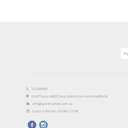
22164942
Gral Flores 4683 Casa central (sin venta al público)
info@sportmarket.com.uy
Lunes a Viernes 10:00 a 17:30

