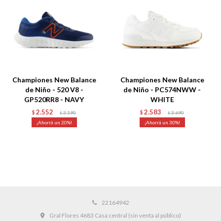
Championes New Balance
Championes New Balance
de Niño - 520 V8 -
de Niño - PC574NWW -
GP520RR8 - NAVY
WHITE
2.552
2.583
$
3.190
$
3.690
$
$
20
30
22164942
Gral Flores 4683 Casa central (sin venta al público)