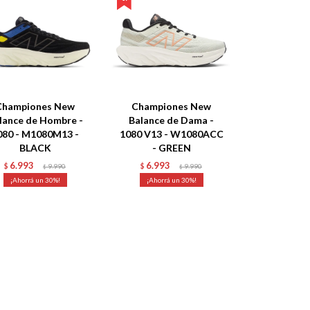
Championes New
Championes New
lance de Hombre -
Balance de Dama -
080 - M1080M13 -
1080 V13 - W1080ACC
BLACK
- GREEN
6.993
6.993
$
9.990
$
9.990
$
$
30
30