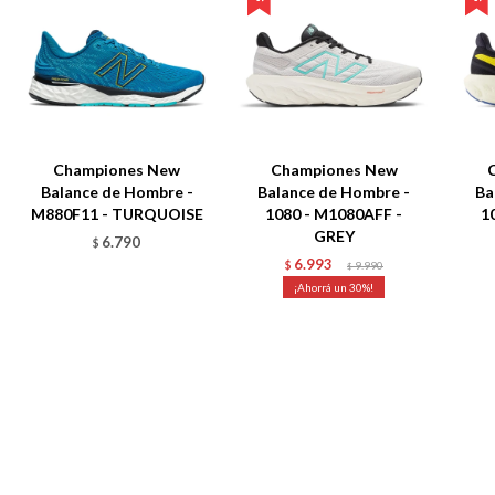
Championes New
Championes New
Balance de Hombre -
Balance de Hombre -
Ba
M880F11 - TURQUOISE
1080 - M1080AFF -
1
GREY
6.790
$
6.993
$
9.990
$
30