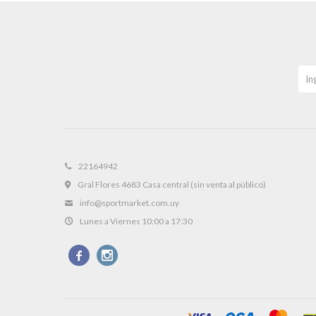
22164942
Gral Flores 4683 Casa central (sin venta al público)
info@sportmarket.com.uy
Lunes a Viernes 10:00 a 17:30

