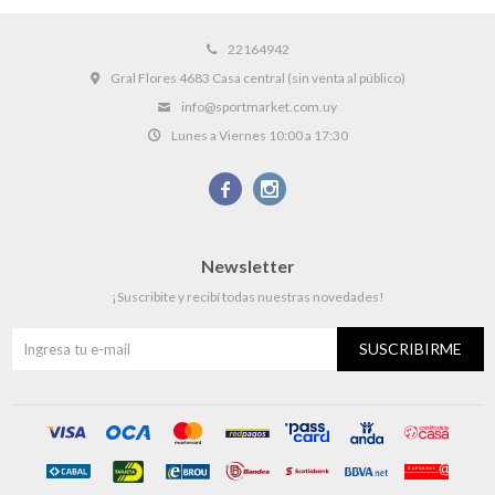
22164942
Gral Flores 4683 Casa central (sin venta al público)
info@sportmarket.com.uy
Lunes a Viernes 10:00 a 17:30


Newsletter
¡Suscribite y recibí todas nuestras novedades!
SUSCRIBIRME