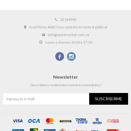
22164942
Gral Flores 4683 Casa central (sin venta al público)
info@sportmarket.com.uy
Lunes a Viernes 10:00 a 17:30


Newsletter
¡Suscribite y recibí todas nuestras novedades!
SUSCRIBIRME