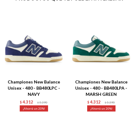
Championes New Balance
Championes New Balance
Unisex - 480 - BB480LPC -
Unisex - 480 - BB480LPA -
NAVY
MARSH GREEN
4.312
4.312
$
5.390
$
5.390
$
$
20
20