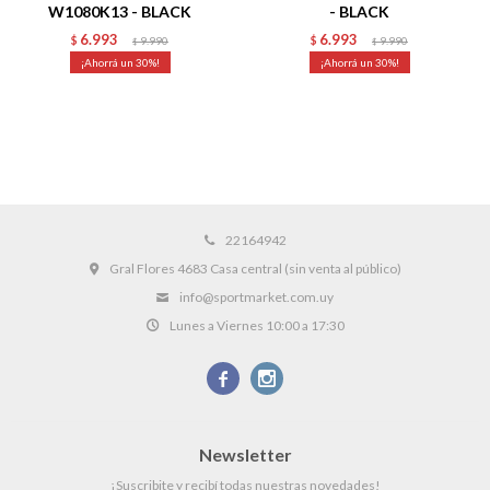
W1080K13 - BLACK
- BLACK
6.993
6.993
$
9.990
$
9.990
$
$
30
30
22164942
Gral Flores 4683 Casa central (sin venta al público)
info@sportmarket.com.uy
Lunes a Viernes 10:00 a 17:30


Newsletter
¡Suscribite y recibí todas nuestras novedades!