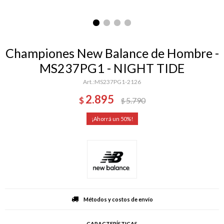
Championes New Balance de Hombre -
MS237PG1 - NIGHT TIDE
MS237PG1-2126
2.895
$
5.790
$
50
Métodos y costos de envío
CARACTERÍSTICAS