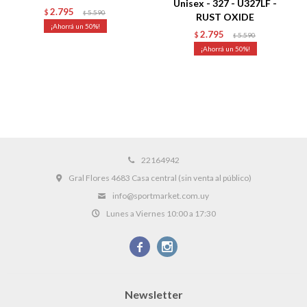
Unisex - 327 - U327LF -
2.795
$
5.590
$
RUST OXIDE
50
2.795
$
5.590
$
50
22164942
Gral Flores 4683 Casa central (sin venta al público)
info@sportmarket.com.uy
Lunes a Viernes 10:00 a 17:30


Newsletter