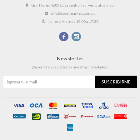
Gral Flores 4683 Casa central (sin venta al público)
info@sportmarket.com.uy
Lunes a Viernes 10:00 a 17:30


Newsletter
¡Suscribite y recibí todas nuestras novedades!
SUSCRIBIRME