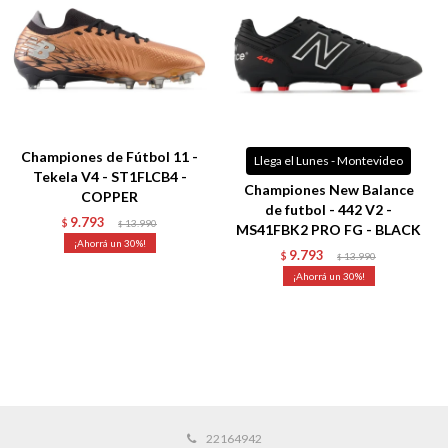
Championes de Fútbol 11 -
Llega el Lunes - Montevideo
Tekela V4 - ST1FLCB4 -
Championes New Balance
COPPER
de futbol - 442 V2 -
9.793
$
13.990
$
MS41FBK2 PRO FG - BLACK
30
9.793
$
13.990
$
30
22164942