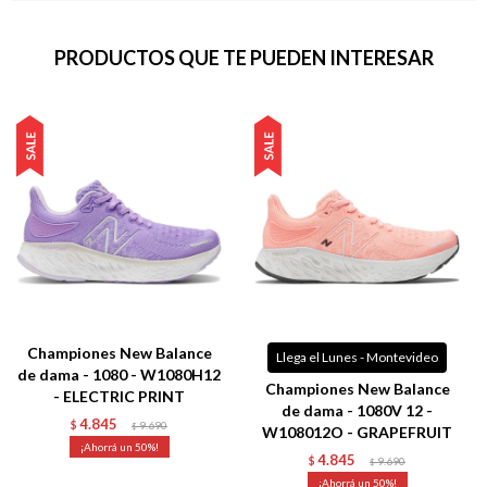
PRODUCTOS QUE TE PUEDEN INTERESAR
Championes New Balance
Llega el Lunes - Montevideo
de dama - 1080 - W1080H12
Championes New Balance
- ELECTRIC PRINT
de dama - 1080V 12 -
4.845
$
9.690
$
W108012O - GRAPEFRUIT
50
4.845
$
9.690
$
50