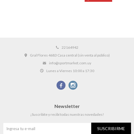
22164942
Gral Flores 4683 Casa central (sin venta al público)
info@sportmarket.com.uy
Lunes a Viernes 10:00 a 17:30


Newsletter
¡Suscribite y recibí todas nuestras novedades!
SUSCRIBIRME