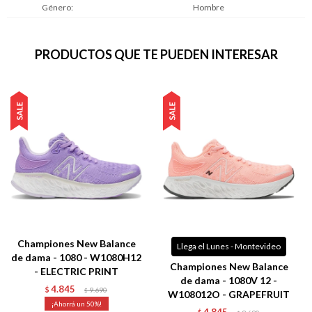
Género
Hombre
PRODUCTOS QUE TE PUEDEN INTERESAR
Championes New Balance
Llega el Lunes - Montevideo
de dama - 1080 - W1080H12
Championes New Balance
- ELECTRIC PRINT
de dama - 1080V 12 -
4.845
$
9.690
$
W108012O - GRAPEFRUIT
50
4.845