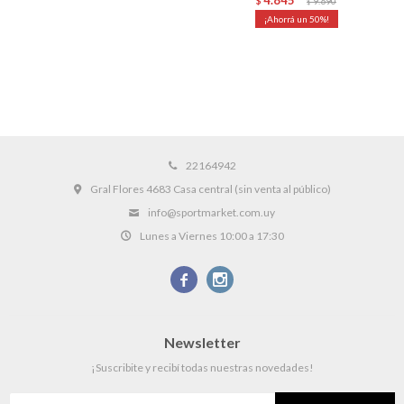
$
9.690
$
50
22164942
Gral Flores 4683 Casa central (sin venta al público)
info@sportmarket.com.uy
Lunes a Viernes 10:00 a 17:30


Newsletter
¡Suscribite y recibí todas nuestras novedades!