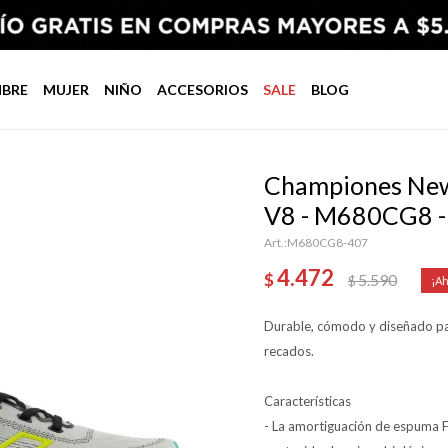
BRE
MUJER
NIÑO
ACCESORIOS
SALE
BLOG
Championes New
V8 - M680CG8 
M680CG8-407
4.472
$
5.590
$
Durable, cómodo y diseñado par
recados.
Características
- La amortiguación de espuma 