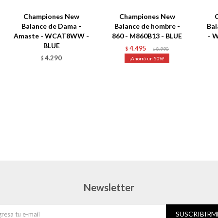
Championes New
Championes New
Balance de Dama -
Balance de hombre -
Bal
Amaste - WCAT8WW -
860 - M860B13 - BLUE
- W
BLUE
4.495
$
8.990
$
4.290
$
50
Newsletter
SUSCRIBIRM