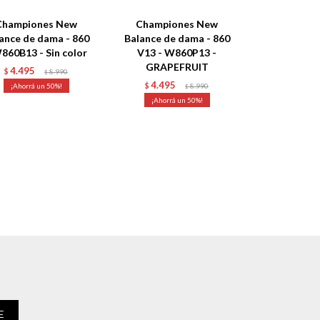
Championes New
Championes New
ance de dama - 860
Balance de dama - 860
860B13 - Sin color
V13 - W860P13 -
GRAPEFRUIT
4.495
$
8.990
$
4.495
50
$
8.990
$
50
E