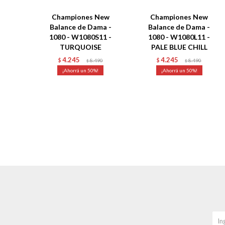
Championes New
Championes New
Balance de Dama -
Balance de Dama -
1080 - W1080S11 -
1080 - W1080L11 -
TURQUOISE
PALE BLUE CHILL
4.245
4.245
$
8.490
$
8.490
$
$
50
50