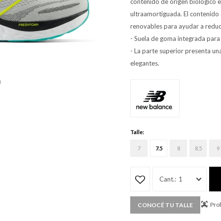
contenido de origen biológico e
ultraamortiguada. El contenido 
renovables para ayudar a reduci
- Suela de goma integrada para
- La parte superior presenta un
elegantes.
Talle:
7
7.5
8
8.5
9
1
Prob
CONOCÉ TU TALLE