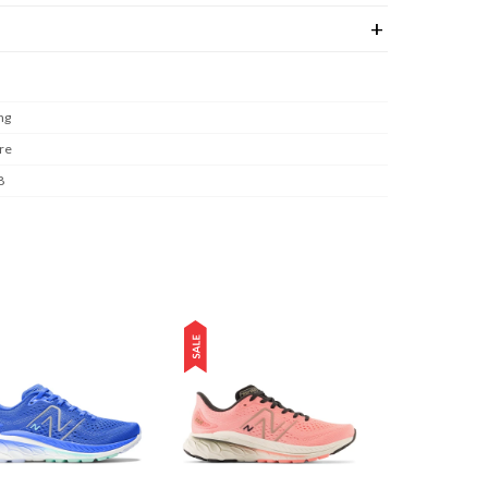
ng
re
8