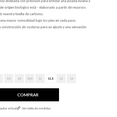
stá diseñada con precisión para brindar una pisada liviana y
de origen biológico está - elaborado a partir de recursos
r nuestra huella de carbono.
 una mayor comodidad bajo los pies en cada paso.
a construcción sin costuras para un ajuste y una sensación
9.5
10
10.5
11
11.5
12
13
COMPRAR
ador virtual
Ver tabla de medidas