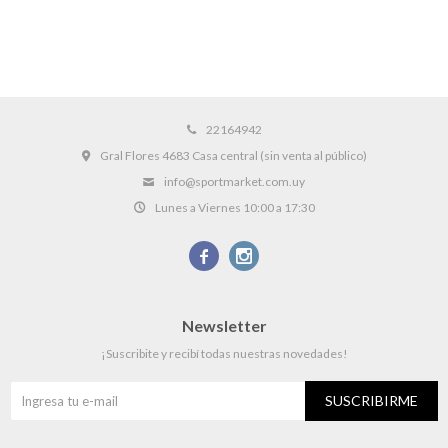
22164942
Gral Flores 4683 Casa central (sin venta al público)
info@sportmarket.com.uy
Lunes a Viernes 10:00 a 17:30


Newsletter
¡Suscribite y recibí todas nuestras novedades!
SUSCRIBIRME