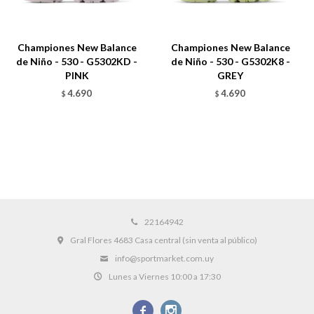
Championes New Balance
Championes New Balance
de Niño - 530 - G5302KD -
de Niño - 530 - G5302K8 -
PINK
GREY
4.690
4.690
$
$
22164942
Gral Flores 4683 Casa central (sin venta al público)
info@sportmarket.com.uy
Lunes a Viernes 10:00 a 17:30

