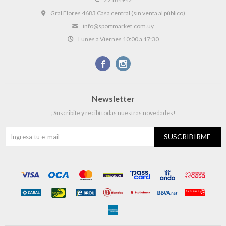
Gral Flores 4683 Casa central (sin venta al público)
info@sportmarket.com.uy
Lunes a Viernes 10:00 a 17:30


Newsletter
¡Suscribite y recibí todas nuestras novedades!
SUSCRIBIRME