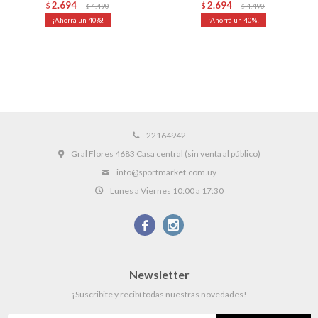
2.694
2.694
$
4.490
$
4.490
$
$
40
40
22164942
Gral Flores 4683 Casa central (sin venta al público)
info@sportmarket.com.uy
Lunes a Viernes 10:00 a 17:30


Newsletter
¡Suscribite y recibí todas nuestras novedades!