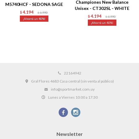
Championes New Balance
M5740HCF - SEDONA SAGE
Unisex - CT302SL - WHITE
4.194
$
6.990
$
4.194
$
6.990
$
40
40
22164942
Gral Flores 4683 Casa central (sin venta al público)
info@sportmarket.com.uy
Lunes a Viernes 10:00 a 17:30


Newsletter