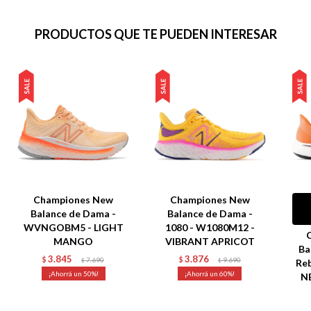
PRODUCTOS QUE TE PUEDEN INTERESAR
Championes New
Championes New
Balance de Dama -
Balance de Dama -
WVNGOBM5 - LIGHT
1080 - W1080M12 -
MANGO
VIBRANT APRICOT
Ba
3.845
3.876
$
7.690
$
9.690
$
$
Reb
50
60
N