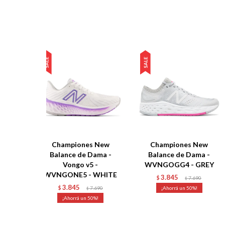
Championes New
Championes New
Balance de Dama -
Balance de Dama -
Vongo v5 -
WVNGOGG4 - GREY
WVNGONE5 - WHITE
3.845
$
7.690
$
3.845
$
7.690
50
$
50