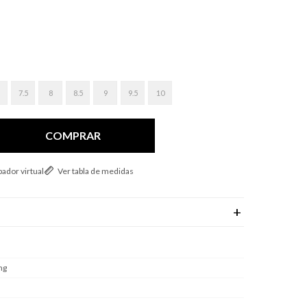
7.5
8
8.5
9
9.5
10
COMPRAR
ador virtual
Ver tabla de medidas
ng