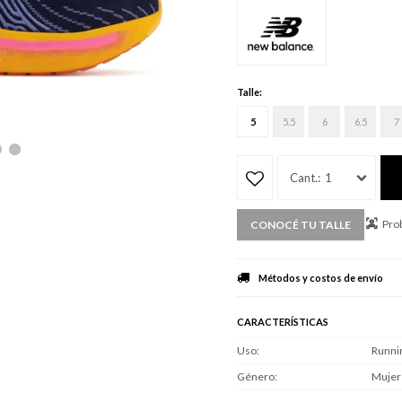
Talle:
5
5.5
6
6.5
7
1
Prob
CONOCÉ TU TALLE
Métodos y costos de envío
CARACTERÍSTICAS
Uso
Runni
Género
Mujer