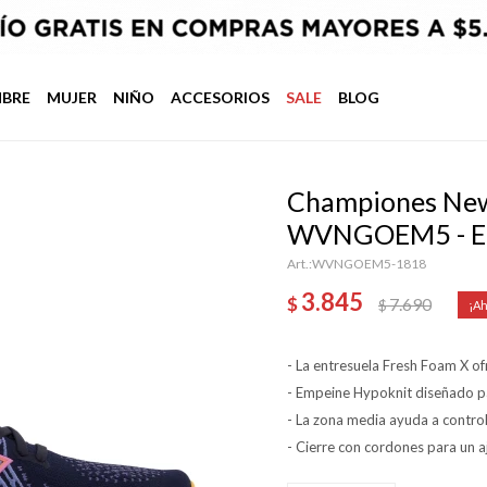
BRE
MUJER
NIÑO
ACCESORIOS
SALE
BLOG
Championes New
WVNGOEM5 - E
WVNGOEM5-1818
3.845
$
7.690
$
- La entresuela Fresh Foam X of
- Empeine Hypoknit diseñado pa
- La zona media ayuda a control
- Cierre con cordones para un a