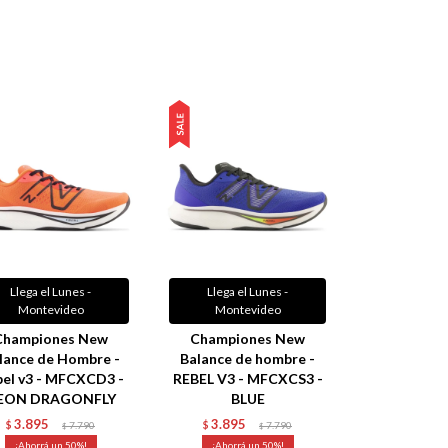
Llega el Lunes -
Llega el Lunes -
Montevideo
Montevideo
Championes New
Championes New
lance de Hombre -
Balance de hombre -
el v3 - MFCXCD3 -
REBEL V3 - MFCXCS3 -
EON DRAGONFLY
BLUE
3.895
3.895
$
7.790
$
7.790
$
$
50
50