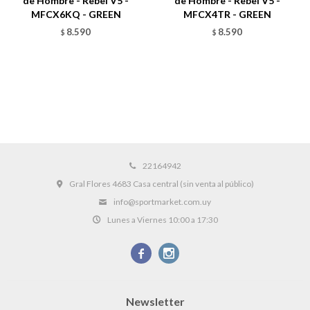
de Hombre - Rebel V5 -
de Hombre - Rebel V5 -
MFCX6KQ - GREEN
MFCX4TR - GREEN
8.590
8.590
$
$
22164942
Gral Flores 4683 Casa central (sin venta al público)
info@sportmarket.com.uy
Lunes a Viernes 10:00 a 17:30


Newsletter