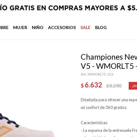
BRE
MUJER
NIÑO
ACCESORIOS
SALE
BLOG
Championes New
V5 - WMORLT5 
WMORLT5-122
6.632
$
8.290
$
Diseñada para ofrecer una exper
un confort de 360 grados.
Características
- La espuma de la entresuela 