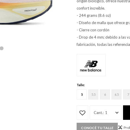
origen biológico, ofrece nuest
confort increíble.
- 244 grams (8.6 oz)
- Diseño de malla que ofrece gr
- Cierre con cordón
- Drop de 4 mm; debido a las v
fabricación, todas las referen
Talle:
5
5.5
6
6.5
7
1
Prob
CONOCÉ TU TALLE