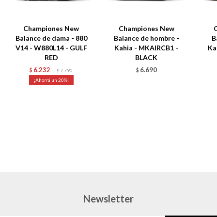
Championes New
Championes New
Balance de dama - 880
Balance de hombre -
B
V14 - W880L14 - GULF
Kahia - MKAIRCB1 -
Ka
RED
BLACK
6.232
6.690
$
7.790
$
$
20
Newsletter