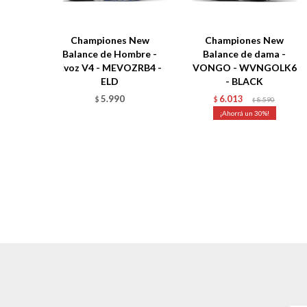
Championes New
Championes New
Balance de Hombre -
Balance de dama -
Evoz V4 - MEVOZRB4 -
VONGO - WVNGOLK6
ELD
- BLACK
5.990
6.013
$
$
8.590
$
30