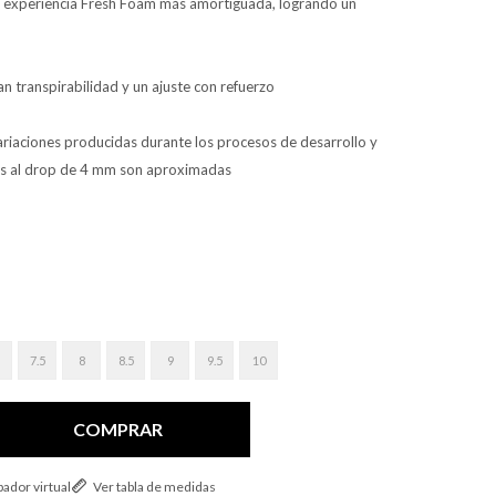
ra experiencia Fresh Foam más amortiguada, logrando un
an transpirabilidad y un ajuste con refuerzo
ariaciones producidas durante los procesos de desarrollo y
cias al drop de 4 mm son aproximadas
7.5
8
8.5
9
9.5
10
COMPRAR
ador virtual
Ver tabla de medidas