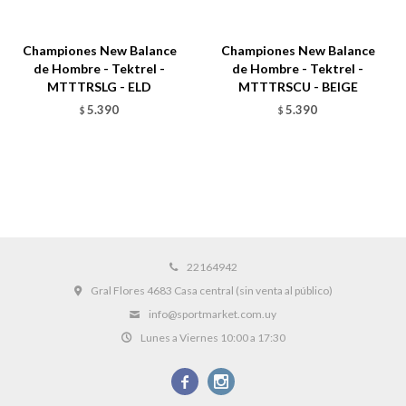
Championes New Balance
Championes New Balance
de Hombre - Tektrel -
de Hombre - Tektrel -
MTTTRSLG - ELD
MTTTRSCU - BEIGE
5.390
5.390
$
$
22164942
Gral Flores 4683 Casa central (sin venta al público)
info@sportmarket.com.uy
Lunes a Viernes 10:00 a 17:30

