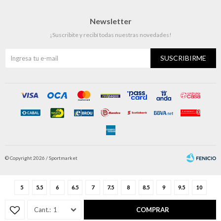
Newsletter
¡Suscribite y recibí todas nuestras novedades!
SUSCRIBIRME
© Copyright 2026 / Sportmarket
5
5.5
6
6.5
7
7.5
8
8.5
9
9.5
10
1
COMPRAR