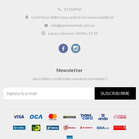
22164942
Gral Flores 4683 Casa central (sin venta al público)
info@sportmarket.com.uy
Lunes a Viernes 10:00 a 17:30


Newsletter
¡Suscribite y recibí todas nuestras novedades!
SUSCRIBIRME