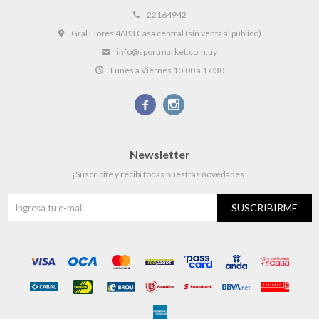
22164942
Gral Flores 4683 Casa central (sin venta al público)
info@sportmarket.com.uy
Lunes a Viernes 10:00 a 17:30


Newsletter
¡Suscribite y recibí todas nuestras novedades!
SUSCRIBIRME