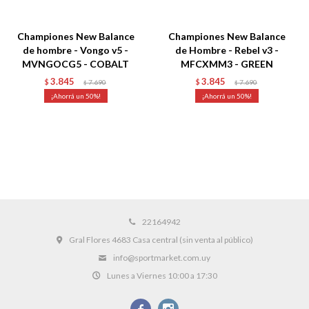
Championes New Balance
Championes New Balance
de hombre - Vongo v5 -
de Hombre - Rebel v3 -
MVNGOCG5 - COBALT
MFCXMM3 - GREEN
3.845
3.845
$
7.690
$
7.690
$
$
50
50
22164942
Gral Flores 4683 Casa central (sin venta al público)
info@sportmarket.com.uy
Lunes a Viernes 10:00 a 17:30

