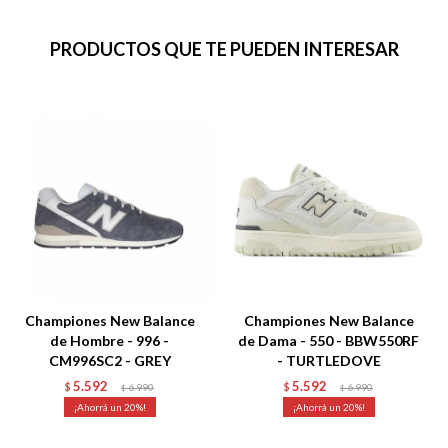
PRODUCTOS QUE TE PUEDEN INTERESAR
Championes New Balance
Championes New Balance
de Hombre - 996 -
de Dama - 550 - BBW550RF
CM996SC2 - GREY
- TURTLEDOVE
5.592
5.592
$
6.990
$
6.990
$
$
20
20