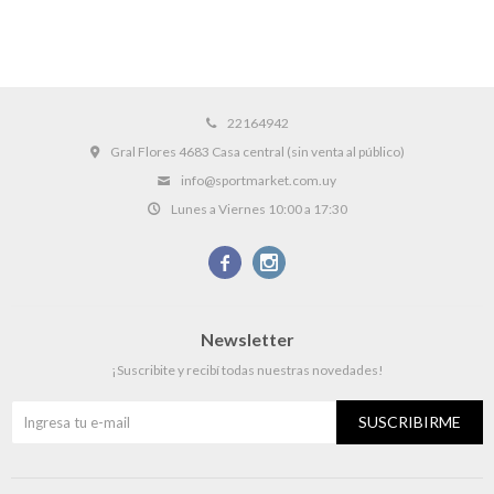
22164942
Gral Flores 4683 Casa central (sin venta al público)
info@sportmarket.com.uy
Lunes a Viernes 10:00 a 17:30


Newsletter
¡Suscribite y recibí todas nuestras novedades!
SUSCRIBIRME