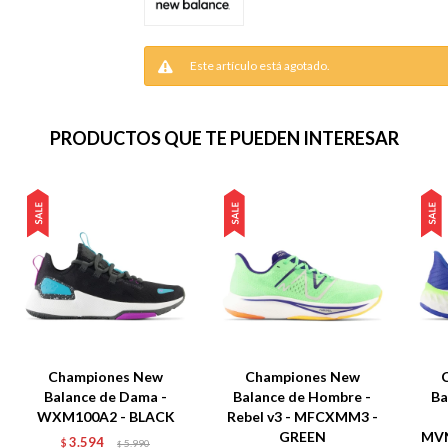
Este artículo está agotado.
PRODUCTOS QUE TE PUEDEN INTERESAR
Championes New
Championes New
Balance de Dama -
Balance de Hombre -
Ba
WXM100A2 - BLACK
Rebel v3 - MFCXMM3 -
GREEN
MV
3.594
$
5.990
$