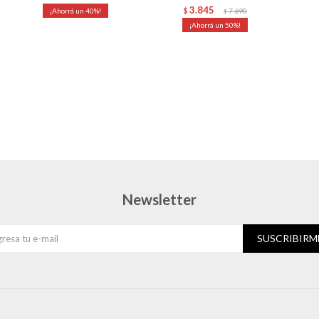
3.845
40
$
7.690
$
50
Newsletter
SUSCRIBIRM