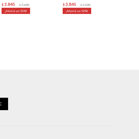
3.845
3.845
$
7.690
$
7.690
$
$
50
50
E