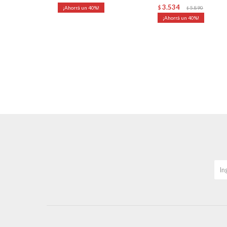
3.534
40
$
5.890
$
40