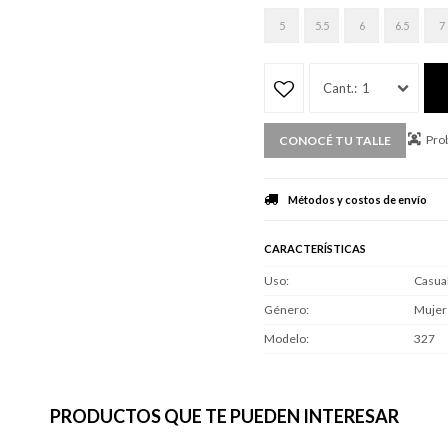
5
5.5
6
6.5
7
1
Prob
CONOCÉ TU TALLE
Métodos y costos de envío
CARACTERÍSTICAS
Uso
Casua
Género
Mujer
Modelo
327
PRODUCTOS QUE TE PUEDEN INTERESAR