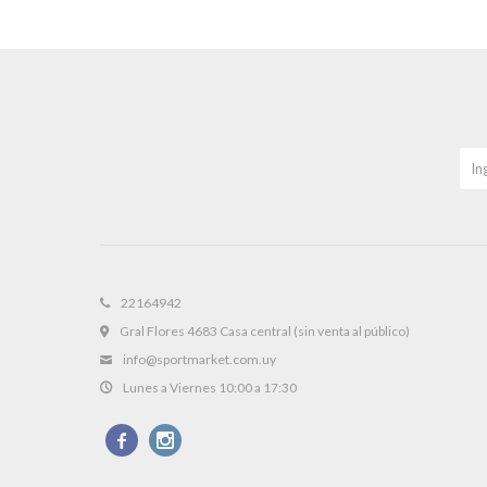
22164942
Gral Flores 4683 Casa central (sin venta al público)
info@sportmarket.com.uy
Lunes a Viernes 10:00 a 17:30

