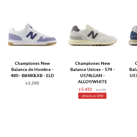
Championes New
Championes New
Balance de Hombre -
Balance Unisex - 574 -
Bal
480 - BB480LXB - ELD
U574LGAN -
U5
ALLOY/WHITE
5.390
$
5.432
$
6.790
$
20