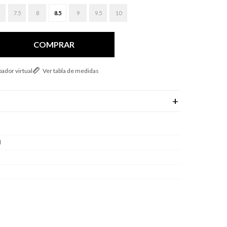
7.5
8
8.5
9
9.5
10
COMPRAR
ador virtual
Ver tabla de medidas
l