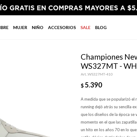
BRE
MUJER
NIÑO
ACCESORIOS
SALE
BLOG
Championes New 
WS327MT - WH
WS327MT-410
5.390
$
A medida que se popularizó el r
running dejó atrás su sencilla 
que los diseños de la época se v
momento en el que las zapatill
un hito en los años 70 en lo que