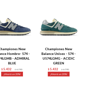
Championes New
Championes New
ance Hombre- 574 -
Balance Unisex - 574 -
74LGMB - ADMIRAL
U574LGMG - ACIDIC
BLUE
GREEN
5.432
5.432
$
6.790
$
6.790
$
$
20
20