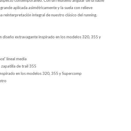
 aspecto contemporáneo. Con un rediseño angular de la fiable
 grande aplicada asimétricamente y la suela con relieve
una reinterpretación integral de nuestro clásico del running.
un diseño extravagante inspirado en los modelos 320, 355 y
ce” lineal media
 zapatilla de trail 355
 inspirado en los modelos 320, 355 y Supercomp
etro