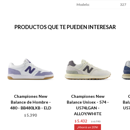
Modelo
327
PRODUCTOS QUE TE PUEDEN INTERESAR
Championes New
Championes New
Balance de Hombre -
Balance Unisex - 574 -
Bal
480 - BB480LXB - ELD
U574LGAN -
U5
ALLOY/WHITE
5.390
$
5.432
$
6.790
$
20