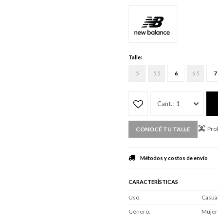
Talle:
5
5.5
6
6.5
7
1
Prob
CONOCÉ TU TALLE
Métodos y costos de envío
CARACTERÍSTICAS
Uso
Casua
Género
Mujer