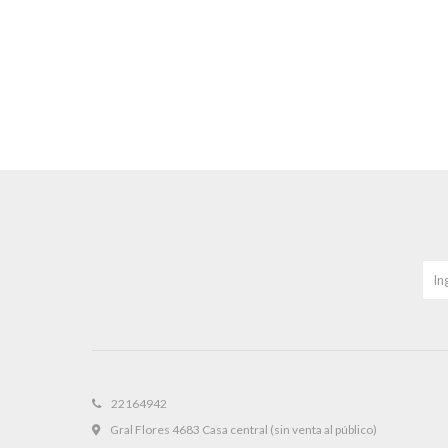
22164942
Gral Flores 4683 Casa central (sin venta al público)