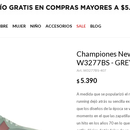
BRE
MUJER
NIÑO
ACCESORIOS
SALE
BLOG
Championes New 
W3277BS - GRE
W3277BS-407
5.390
$
A medida que se popularizó el r
running dejó atrás su sencilla 
que los diseños de la época se v
momento en el que las zapatill
un hito en los años 70 en lo que