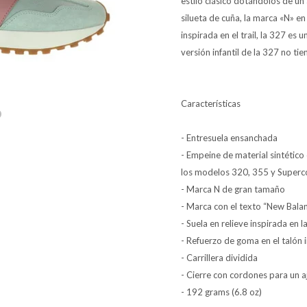
estilo clásico dotándolos de un
silueta de cuña, la marca «N» en
inspirada en el trail, la 327 es 
versión infantil de la 327 no ti
Características
- Entresuela ensanchada
- Empeine de material sintétic
los modelos 320, 355 y Super
- Marca N de gran tamaño
- Marca con el texto “New Balan
- Suela en relieve inspirada en la
- Refuerzo de goma en el talón
- Carrillera dividida
- Cierre con cordones para un a
- 192 grams (6.8 oz)