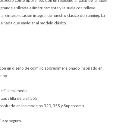
 aspecto contemporáneo. Con un rediseño angular de la fiable
 grande aplicada asimétricamente y la suela con relieve
una reinterpretación integral de nuestro clásico del running. La
ene nada que envidiar al modelo clásico.
o con un diseño de colmillo sobredimensionado inspirado en
comp
ce” lineal media
 zapatilla de trail 355
 inspirado en los modelos 320, 355 y Supercomp
juste seguro