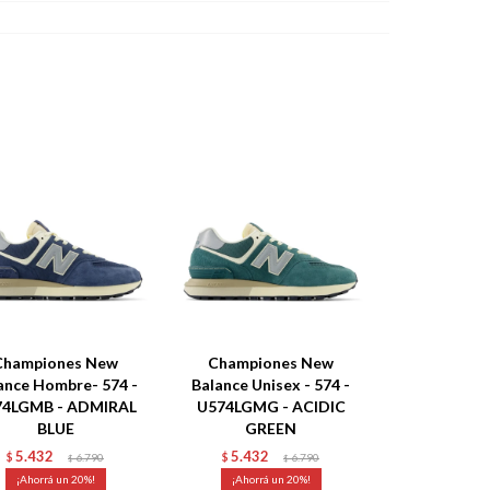
Championes New
Championes New
ance Hombre- 574 -
Balance Unisex - 574 -
74LGMB - ADMIRAL
U574LGMG - ACIDIC
BLUE
GREEN
5.432
5.432
$
6.790
$
6.790
$
$
20
20