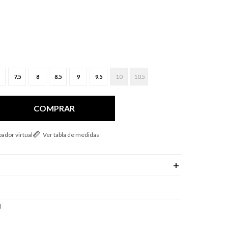
7.5
8
8.5
9
9.5
10
10.5
COMPRAR
ador virtual
Ver tabla de medidas
l