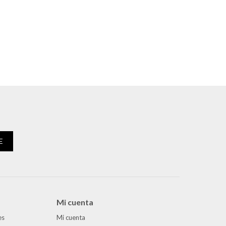
E
Mi cuenta
es
Mi cuenta