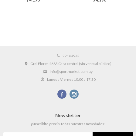
$
$
22164942
Gral Flores 4683 Casa central (sin venta al público)
info@sportmarket.com.uy
Lunes a Viernes 10:00 a 17:30


Newsletter
¡Suscribite y recibí todas nuestras novedades!