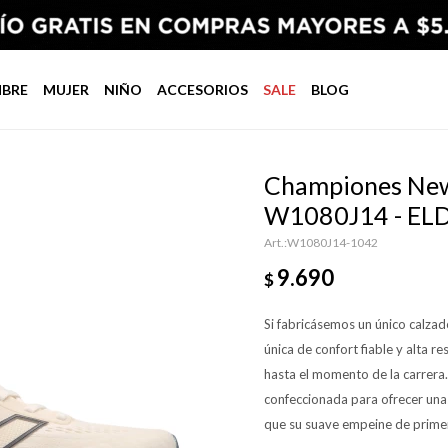
BRE
MUJER
NIÑO
ACCESORIOS
SALE
BLOG
Championes New
W1080J14 - EL
W1080J14-1042
9.690
$
Si fabricásemos un único calzad
única de confort fiable y alta r
hasta el momento de la carrera.
confeccionada para ofrecer unas
que su suave empeine de primera