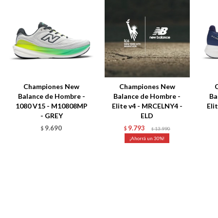
Championes New
Championes New
Balance de Hombre -
Balance de Hombre -
Ba
1080 V15 - M10808MP
Elite v4 - MRCELNY4 -
Eli
- GREY
ELD
9.690
9.793
$
$
13.990
$
30