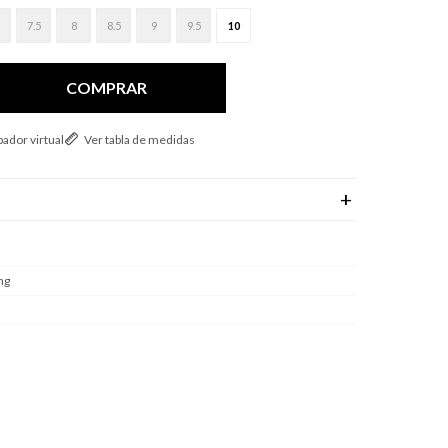
7.5
8
8.5
9
9.5
10
COMPRAR
ador virtual
Ver tabla de medidas
ng