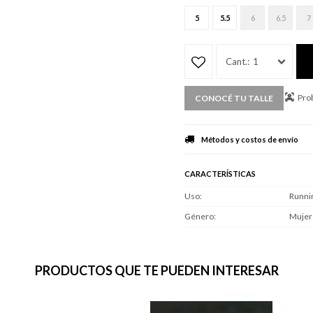
5
5.5
6
6.5
7
1
Prob
CONOCÉ TU TALLE
Métodos y costos de envío
CARACTERÍSTICAS
Uso
Runni
Género
Mujer
PRODUCTOS QUE TE PUEDEN INTERESAR