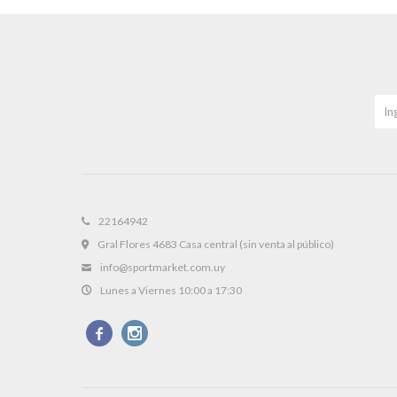
22164942
Gral Flores 4683 Casa central (sin venta al público)
info@sportmarket.com.uy
Lunes a Viernes 10:00 a 17:30

