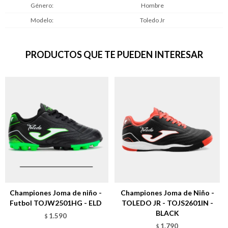
Género
Hombre
Modelo
Toledo Jr
PRODUCTOS QUE TE PUEDEN INTERESAR
Championes Joma de niño -
Championes Joma de Niño -
Futbol TOJW2501HG - ELD
TOLEDO JR - TOJS2601IN -
BLACK
1.590
$
1.790
$