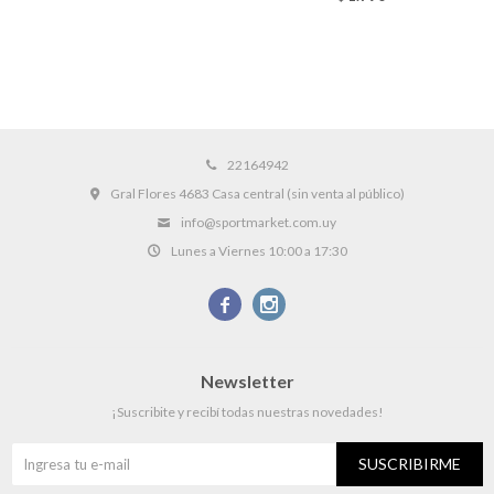
22164942
Gral Flores 4683 Casa central (sin venta al público)
info@sportmarket.com.uy
Lunes a Viernes 10:00 a 17:30


Newsletter
¡Suscribite y recibí todas nuestras novedades!
SUSCRIBIRME