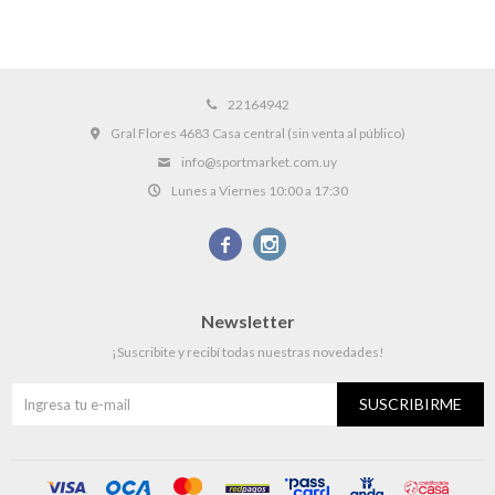
22164942
Gral Flores 4683 Casa central (sin venta al público)
info@sportmarket.com.uy
Lunes a Viernes 10:00 a 17:30


Newsletter
¡Suscribite y recibí todas nuestras novedades!
SUSCRIBIRME