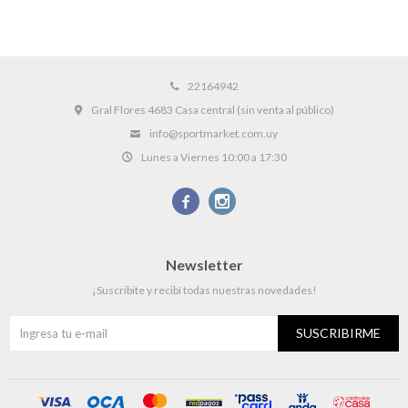
22164942
Gral Flores 4683 Casa central (sin venta al público)
info@sportmarket.com.uy
Lunes a Viernes 10:00 a 17:30


Newsletter
¡Suscribite y recibí todas nuestras novedades!
SUSCRIBIRME