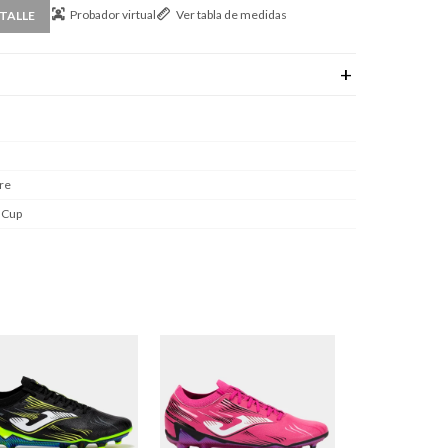
Probador virtual
Ver tabla de medidas
TALLE
re
 Cup