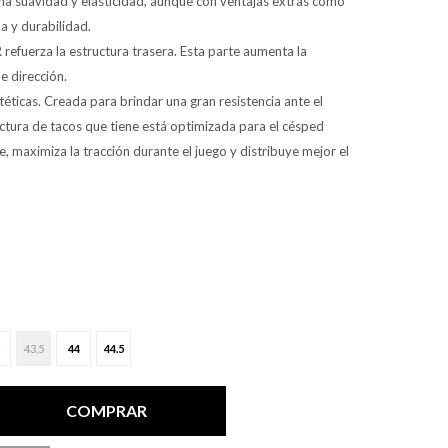
sma suavidad y elasticidad, aunque con ventajas extras como
ua y durabilidad.
fuerza la estructura trasera. Esta parte aumenta la
de dirección.
ntéticas. Creada para brindar una gran resistencia ante el
ctura de tacos que tiene está optimizada para el césped
re, maximiza la tracción durante el juego y distribuye mejor el
43.5
44
44.5
COMPRAR