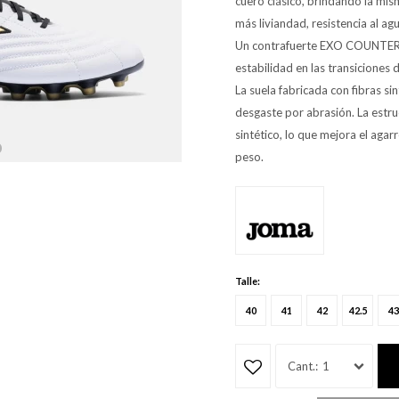
cuero clásico, brindando la mi
más liviandad, resistencia al ag
Un contrafuerte EXO COUNTER re
estabilidad en las transiciones 
La suela fabricada con fibras si
desgaste por abrasión. La estru
sintético, lo que mejora el agar
peso.
Talle:
40
41
42
42.5
43
1