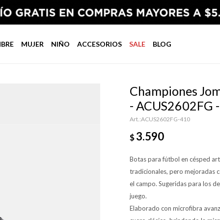
BRE
MUJER
NIÑO
ACCESORIOS
SALE
BLOG
Championes Jom
- ACUS2602FG 
ACUS2602FG-410
3.590
$
Botas para fútbol en césped art
tradicionales, pero mejoradas 
el campo. Sugeridas para los de
juego.
Elaborado con microfibra avanza