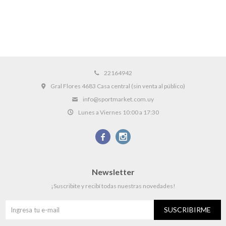
22164942
Gral Flores 4683 Casa central (sin venta al público)
info@sportmarket.com.uy
Lunes a Viernes 10:00 a 17:30


Newsletter
¡Suscribite y recibí todas nuestras novedades!
SUSCRIBIRME